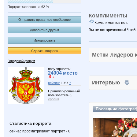
Портрет заполнен на 62 %
Комплименты
Отправить приватное сообщение
Комплиментов нет.
Вы не авторизованы! Чтоб
Добавить в друзья
Игнорировать
Сделать подарок
Метки лидеров
Городской форум
популярность:
24004 место
-9 ↓
Интервью
рейтинг
1067
?
Привилегированный
пользователь
5
уровня
Последние
фотогра
Статистика портрета:
сейчас просматривают портрет - 0